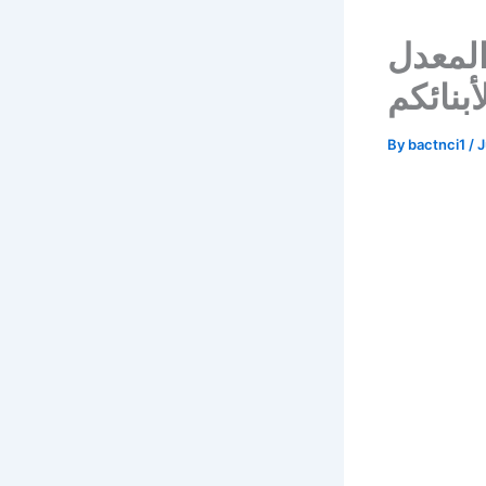
 المعدل
بنائكم
By
bactnci1
/
J