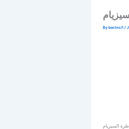
سيزيام
By
bactnci1
/
J
اظرة السيزيام